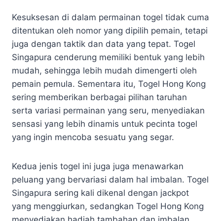
Kesuksesan di dalam permainan togel tidak cuma
ditentukan oleh nomor yang dipilih pemain, tetapi
juga dengan taktik dan data yang tepat. Togel
Singapura cenderung memiliki bentuk yang lebih
mudah, sehingga lebih mudah dimengerti oleh
pemain pemula. Sementara itu, Togel Hong Kong
sering memberikan berbagai pilihan taruhan
serta variasi permainan yang seru, menyediakan
sensasi yang lebih dinamis untuk pecinta togel
yang ingin mencoba sesuatu yang segar.
Kedua jenis togel ini juga juga menawarkan
peluang yang bervariasi dalam hal imbalan. Togel
Singapura sering kali dikenal dengan jackpot
yang menggiurkan, sedangkan Togel Hong Kong
menyediakan hadiah tambahan dan imbalan