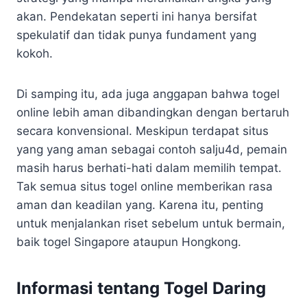
akan. Pendekatan seperti ini hanya bersifat
spekulatif dan tidak punya fundament yang
kokoh.
Di samping itu, ada juga anggapan bahwa togel
online lebih aman dibandingkan dengan bertaruh
secara konvensional. Meskipun terdapat situs
yang yang aman sebagai contoh salju4d, pemain
masih harus berhati-hati dalam memilih tempat.
Tak semua situs togel online memberikan rasa
aman dan keadilan yang. Karena itu, penting
untuk menjalankan riset sebelum untuk bermain,
baik togel Singapore ataupun Hongkong.
Informasi tentang Togel Daring