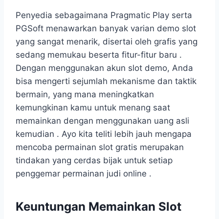
Penyedia sebagaimana Pragmatic Play serta
PGSoft menawarkan banyak varian demo slot
yang sangat menarik, disertai oleh grafis yang
sedang memukau beserta fitur-fitur baru .
Dengan menggunakan akun slot demo, Anda
bisa mengerti sejumlah mekanisme dan taktik
bermain, yang mana meningkatkan
kemungkinan kamu untuk menang saat
memainkan dengan menggunakan uang asli
kemudian . Ayo kita teliti lebih jauh mengapa
mencoba permainan slot gratis merupakan
tindakan yang cerdas bijak untuk setiap
penggemar permainan judi online .
Keuntungan Memainkan Slot