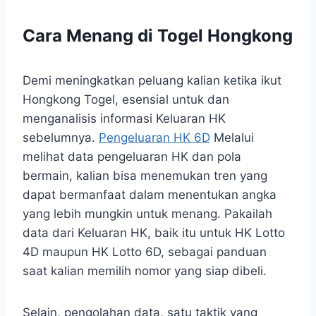
Cara Menang di Togel Hongkong
Demi meningkatkan peluang kalian ketika ikut
Hongkong Togel, esensial untuk dan
menganalisis informasi Keluaran HK
sebelumnya.
Pengeluaran HK 6D
Melalui
melihat data pengeluaran HK dan pola
bermain, kalian bisa menemukan tren yang
dapat bermanfaat dalam menentukan angka
yang lebih mungkin untuk menang. Pakailah
data dari Keluaran HK, baik itu untuk HK Lotto
4D maupun HK Lotto 6D, sebagai panduan
saat kalian memilih nomor yang siap dibeli.
Selain, pengolahan data, satu taktik yang