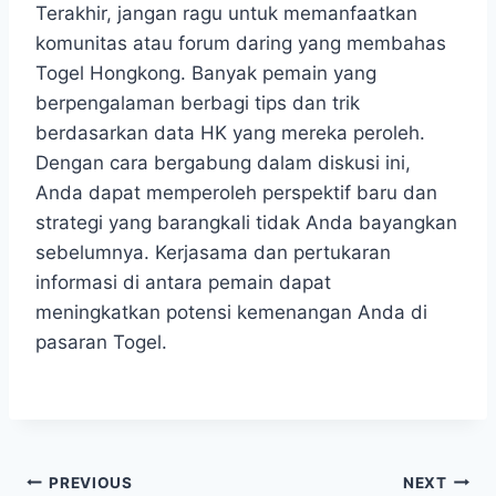
Terakhir, jangan ragu untuk memanfaatkan
komunitas atau forum daring yang membahas
Togel Hongkong. Banyak pemain yang
berpengalaman berbagi tips dan trik
berdasarkan data HK yang mereka peroleh.
Dengan cara bergabung dalam diskusi ini,
Anda dapat memperoleh perspektif baru dan
strategi yang barangkali tidak Anda bayangkan
sebelumnya. Kerjasama dan pertukaran
informasi di antara pemain dapat
meningkatkan potensi kemenangan Anda di
pasaran Togel.
Post
PREVIOUS
NEXT