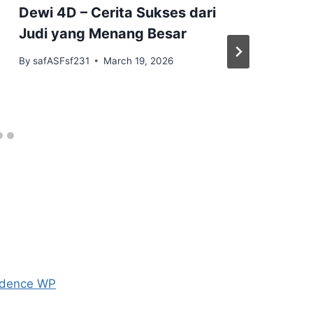
Dewi 4D – Cerita Sukses dari
Judi yang Menang Besar
By
safASFsf231
March 19, 2026
dence WP