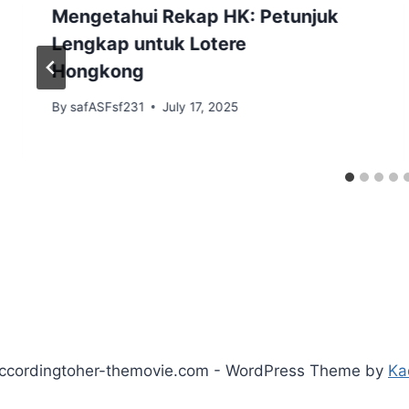
Mengetahui Rekap HK: Petunjuk
Lengkap untuk Lotere
Hongkong
By
safASFsf231
July 17, 2025
ccordingtoher-themovie.com - WordPress Theme by
Ka