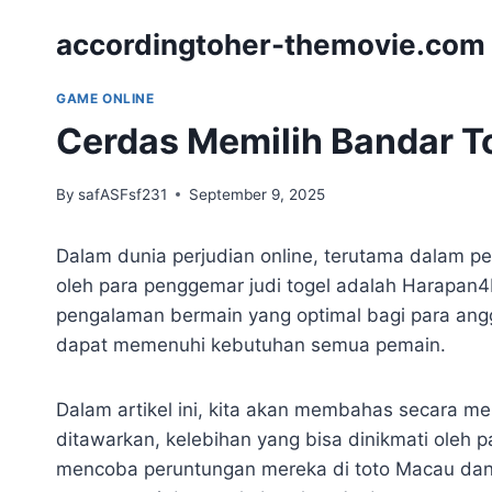
Skip
accordingtoher-themovie.com
to
content
GAME ONLINE
Cerdas Memilih Bandar T
By
safASFsf231
September 9, 2025
Dalam dunia perjudian online, terutama dalam per
oleh para penggemar judi togel adalah Harapan4
pengalaman bermain yang optimal bagi para anggo
dapat memenuhi kebutuhan semua pemain.
Dalam artikel ini, kita akan membahas secara me
ditawarkan, kelebihan yang bisa dinikmati oleh p
mencoba peruntungan mereka di toto Macau dan je