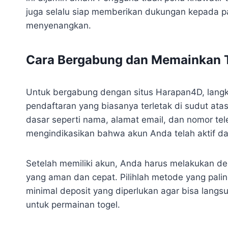
juga selalu siap memberikan dukungan kepada p
menyenangkan.
Cara Bergabung dan Memainkan 
Untuk bergabung dengan situs Harapan4D, langka
pendaftaran yang biasanya terletak di sudut ata
dasar seperti nama, alamat email, dan nomor te
mengindikasikan bahwa akun Anda telah aktif da
Setelah memiliki akun, Anda harus melakukan d
yang aman dan cepat. Pilihlah metode yang palin
minimal deposit yang diperlukan agar bisa lang
untuk permainan togel.