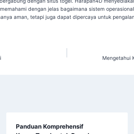
m bergabung dengan situs togel. Harapan4D menyediaka
emahami dengan jelas bagaimana sistem operasional si
anya aman, tetapi juga dapat dipercaya untuk pengala
i
Mengetahui K
Panduan Komprehensif