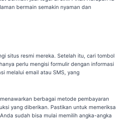
galaman bermain semakin nyaman dan
situs resmi mereka. Setelah itu, cari tombol
anya perlu mengisi formulir dengan informasi
si melalui email atau SMS, yang
n4D menawarkan berbagai metode pembayaran
ruksi yang diberikan. Pastikan untuk memeriksa
, Anda sudah bisa mulai memilih angka-angka