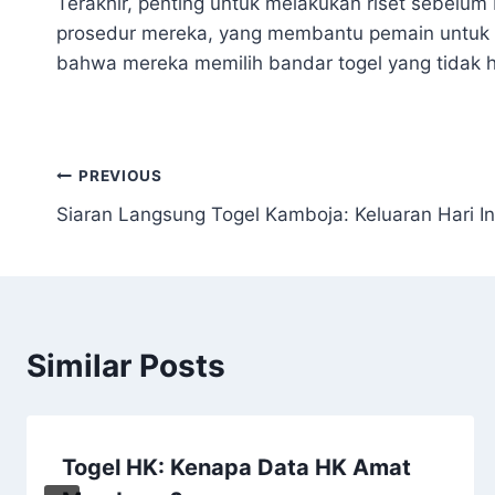
Terakhir, penting untuk melakukan riset sebelu
prosedur mereka, yang membantu pemain untuk m
bahwa mereka memilih bandar togel yang tidak h
Post
PREVIOUS
Siaran Langsung Togel Kamboja: Keluaran Hari In
navigation
Similar Posts
Togel HK: Kenapa Data HK Amat