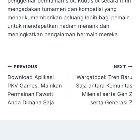
penggemar permainan slot. Kudaslot secara rutin
mengadakan turnamen dan kompetisi yang
menarik, memberikan peluang lebih bagi pemain
untuk mendapatkan hadiah menarik dan
meningkatkan pengalaman bermain mereka.
Post
PREVIOUS
NEXT
Download Aplikasi
Wargatogel: Tren Baru
navigation
PKV Games: Mainkan
Saja antara Komunitas
Permainan Favorit
Milenial serta Gen Z
Anda Dimana Saja
serta Generasi Z