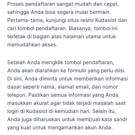
Proses pendaftaran sangat mudah dan cepat,
sehingga Anda bisa segera mulai bermain.
Pertama-tama, kunjungi situs resmi Kudaslot dan
cari tombol pendaftaran. Biasanya, tombol ini
terletak di bagian atas halaman utama untuk
memudahkan akses.
Setelah Anda mengklik tombol pendaftaran,
Anda akan diarahkan ke formulir yang perlu diisi.
Di sini, Anda diminta untuk memberikan informasi
dasar seperti nama, alamat email, dan nomor
telepon. Pastikan semua informasi yang Anda
masukkan akurat agar tidak terjadi masalah saat
login di Kudaslot di kemudian hari. Selain itu,
Anda juga diharuskan untuk membuat kata sandi
yang kuat untuk mengamankan akun Anda.