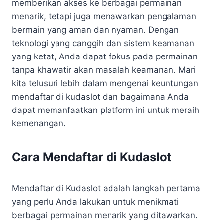
memberikan akses ke berbagai permainan
menarik, tetapi juga menawarkan pengalaman
bermain yang aman dan nyaman. Dengan
teknologi yang canggih dan sistem keamanan
yang ketat, Anda dapat fokus pada permainan
tanpa khawatir akan masalah keamanan. Mari
kita telusuri lebih dalam mengenai keuntungan
mendaftar di kudaslot dan bagaimana Anda
dapat memanfaatkan platform ini untuk meraih
kemenangan.
Cara Mendaftar di Kudaslot
Mendaftar di Kudaslot adalah langkah pertama
yang perlu Anda lakukan untuk menikmati
berbagai permainan menarik yang ditawarkan.