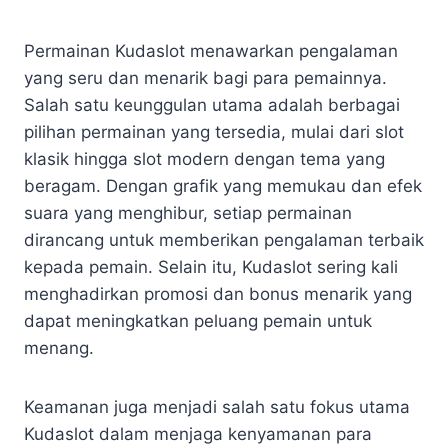
Permainan Kudaslot menawarkan pengalaman
yang seru dan menarik bagi para pemainnya.
Salah satu keunggulan utama adalah berbagai
pilihan permainan yang tersedia, mulai dari slot
klasik hingga slot modern dengan tema yang
beragam. Dengan grafik yang memukau dan efek
suara yang menghibur, setiap permainan
dirancang untuk memberikan pengalaman terbaik
kepada pemain. Selain itu, Kudaslot sering kali
menghadirkan promosi dan bonus menarik yang
dapat meningkatkan peluang pemain untuk
menang.
Keamanan juga menjadi salah satu fokus utama
Kudaslot dalam menjaga kenyamanan para