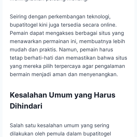
Seiring dengan perkembangan teknologi,
bupatitogel kini juga tersedia secara online.
Pemain dapat mengakses berbagai situs yang
menawarkan permainan ini, membuatnya lebih
mudah dan praktis. Namun, pemain harus
tetap berhati-hati dan memastikan bahwa situs
yang mereka pilih terpercaya agar pengalaman
bermain menjadi aman dan menyenangkan.
Kesalahan Umum yang Harus
Dihindari
Salah satu kesalahan umum yang sering
dilakukan oleh pemula dalam bupatitogel