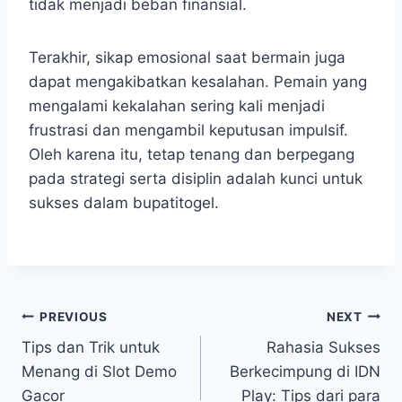
tidak menjadi beban finansial.
Terakhir, sikap emosional saat bermain juga
dapat mengakibatkan kesalahan. Pemain yang
mengalami kekalahan sering kali menjadi
frustrasi dan mengambil keputusan impulsif.
Oleh karena itu, tetap tenang dan berpegang
pada strategi serta disiplin adalah kunci untuk
sukses dalam bupatitogel.
Post
PREVIOUS
NEXT
Tips dan Trik untuk
Rahasia Sukses
navigation
Menang di Slot Demo
Berkecimpung di IDN
Gacor
Play: Tips dari para