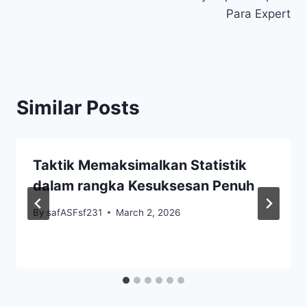
Para Expert
Similar Posts
Taktik Memaksimalkan Statistik
dalam rangka Kesuksesan Penuh
By
safASFsf231
March 2, 2026