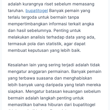
adalah kurangnya riset sebelum memasang
taruhan.
bupatitogel
Banyak pemain yang
terlalu tergoda untuk bermain tanpa
mempertimbangkan informasi terkait angka
dan hasil sebelumnya. Penting untuk
melakukan analisis terhadap data yang ada,
termasuk pola dan statistik, agar dapat
membuat keputusan yang lebih baik.
Kesalahan lain yang sering terjadi adalah tidak
mengatur anggaran permainan. Banyak pemain
yang terbawa suasana dan menghabiskan
lebih banyak uang daripada yang telah mereka
siapkan. Mengatur batasan keuangan sebelum
bermain adalah langkah penting untuk
memastikan bahwa hiburan dari bupatitogel