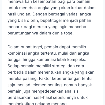
menawarkan kesempatan bagi para pemain
untuk menebak angka yang akan keluar dalam
hasil undian. Dengan berbagai variasi angka
yang bisa dipilih, bupatitogel menjadi pilihan
menarik bagi mereka yang ingin mencoba
peruntungannya dalam dunia togel.
Dalam bupatitogel, pemain dapat memilih
kombinasi angka tertentu, mulai dari angka
tunggal hingga kombinasi lebih kompleks.
Setiap pemain memiliki strategi dan cara
berbeda dalam menentukan angka yang akan
mereka pasang. Faktor keberuntungan tentu
saja menjadi elemen penting, namun banyak
pemain juga mengedepankan analisis
berdasarkan hasil-hasil sebelumnya untuk
meningkatkan peluang menang.