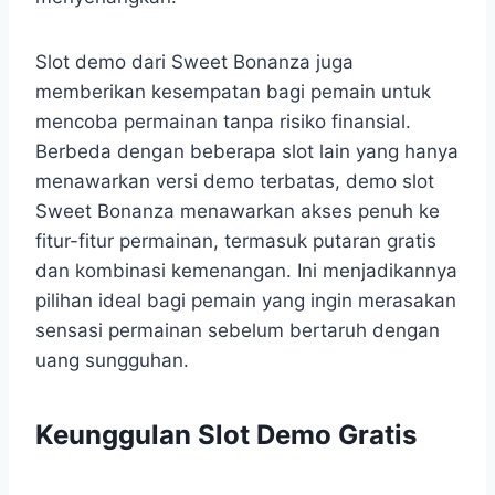
Slot demo dari Sweet Bonanza juga
memberikan kesempatan bagi pemain untuk
mencoba permainan tanpa risiko finansial.
Berbeda dengan beberapa slot lain yang hanya
menawarkan versi demo terbatas, demo slot
Sweet Bonanza menawarkan akses penuh ke
fitur-fitur permainan, termasuk putaran gratis
dan kombinasi kemenangan. Ini menjadikannya
pilihan ideal bagi pemain yang ingin merasakan
sensasi permainan sebelum bertaruh dengan
uang sungguhan.
Keunggulan Slot Demo Gratis