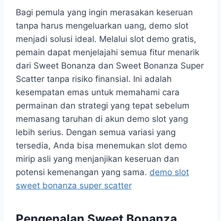
Bagi pemula yang ingin merasakan keseruan
tanpa harus mengeluarkan uang, demo slot
menjadi solusi ideal. Melalui slot demo gratis,
pemain dapat menjelajahi semua fitur menarik
dari Sweet Bonanza dan Sweet Bonanza Super
Scatter tanpa risiko finansial. Ini adalah
kesempatan emas untuk memahami cara
permainan dan strategi yang tepat sebelum
memasang taruhan di akun demo slot yang
lebih serius. Dengan semua variasi yang
tersedia, Anda bisa menemukan slot demo
mirip asli yang menjanjikan keseruan dan
potensi kemenangan yang sama.
demo slot
sweet bonanza super scatter
Pengenalan Sweet Bonanza