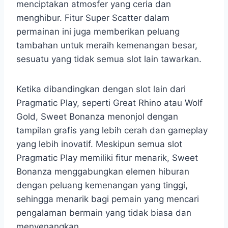
menciptakan atmosfer yang ceria dan
menghibur. Fitur Super Scatter dalam
permainan ini juga memberikan peluang
tambahan untuk meraih kemenangan besar,
sesuatu yang tidak semua slot lain tawarkan.
Ketika dibandingkan dengan slot lain dari
Pragmatic Play, seperti Great Rhino atau Wolf
Gold, Sweet Bonanza menonjol dengan
tampilan grafis yang lebih cerah dan gameplay
yang lebih inovatif. Meskipun semua slot
Pragmatic Play memiliki fitur menarik, Sweet
Bonanza menggabungkan elemen hiburan
dengan peluang kemenangan yang tinggi,
sehingga menarik bagi pemain yang mencari
pengalaman bermain yang tidak biasa dan
menyenangkan.