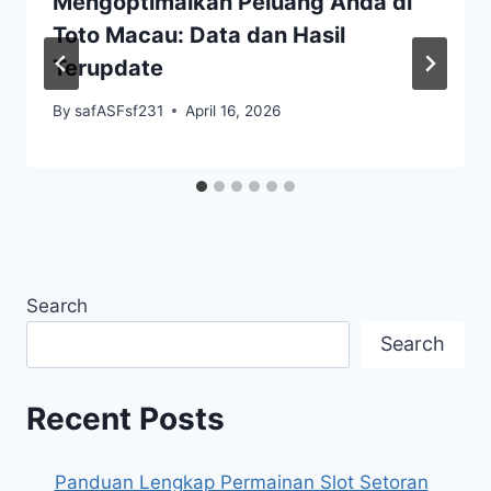
Mengoptimalkan Peluang Anda di
Toto Macau: Data dan Hasil
Terupdate
By
safASFsf231
April 16, 2026
Search
Search
Recent Posts
Panduan Lengkap Permainan Slot Setoran