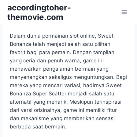
Skip
accordingtoher-
to
themovie.com
content
Dalam dunia permainan slot online, Sweet
Bonanza telah menjadi salah satu pilihan
favorit bagi para pemain. Dengan tampilan
yang ceria dan penuh warna, game ini
menawarkan pengalaman bermain yang
menyenangkan sekaligus menguntungkan. Bagi
mereka yang mencari variasi, hadirnya Sweet
Bonanza Super Scatter menjadi salah satu
alternatif yang menarik. Meskipun terinspirasi
dari versi orisinalnya, game ini memiliki fitur
dan mekanisme yang memberikan sensasi
berbeda saat bermain.