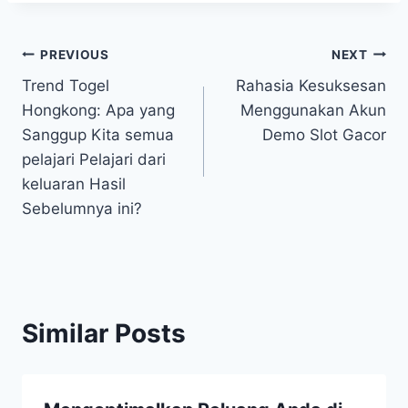
Post
PREVIOUS
NEXT
Trend Togel
Rahasia Kesuksesan
navigation
Hongkong: Apa yang
Menggunakan Akun
Sanggup Kita semua
Demo Slot Gacor
pelajari Pelajari dari
keluaran Hasil
Sebelumnya ini?
Similar Posts