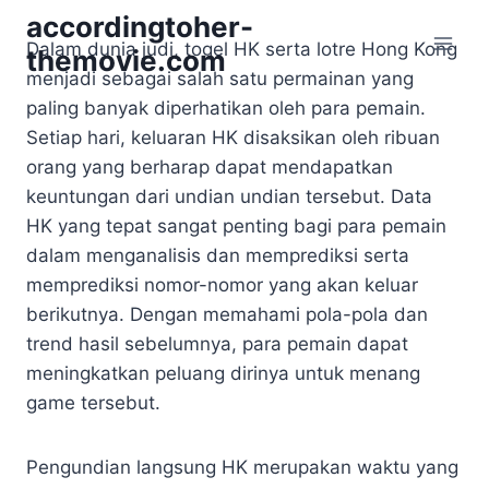
Skip
accordingtoher-
to
Dalam dunia judi, togel HK serta lotre Hong Kong
themovie.com
content
menjadi sebagai salah satu permainan yang
paling banyak diperhatikan oleh para pemain.
Setiap hari, keluaran HK disaksikan oleh ribuan
orang yang berharap dapat mendapatkan
keuntungan dari undian undian tersebut. Data
HK yang tepat sangat penting bagi para pemain
dalam menganalisis dan memprediksi serta
memprediksi nomor-nomor yang akan keluar
berikutnya. Dengan memahami pola-pola dan
trend hasil sebelumnya, para pemain dapat
meningkatkan peluang dirinya untuk menang
game tersebut.
Pengundian langsung HK merupakan waktu yang