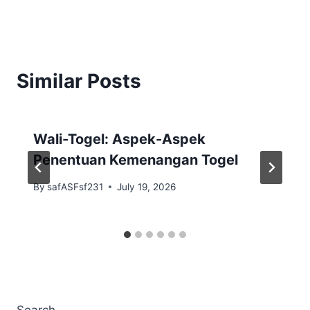
Similar Posts
Wali-Togel: Aspek-Aspek
Penentuan Kemenangan Togel
By
safASFsf231
July 19, 2026