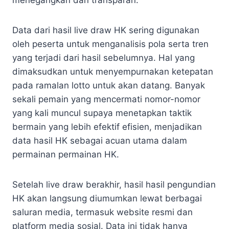
menegangkan dan transparan.
Data dari hasil live draw HK sering digunakan
oleh peserta untuk menganalisis pola serta tren
yang terjadi dari hasil sebelumnya. Hal yang
dimaksudkan untuk menyempurnakan ketepatan
pada ramalan lotto untuk akan datang. Banyak
sekali pemain yang mencermati nomor-nomor
yang kali muncul supaya menetapkan taktik
bermain yang lebih efektif efisien, menjadikan
data hasil HK sebagai acuan utama dalam
permainan permainan HK.
Setelah live draw berakhir, hasil hasil pengundian
HK akan langsung diumumkan lewat berbagai
saluran media, termasuk website resmi dan
platform media sosial. Data ini tidak hanya