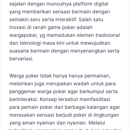
sejalan dengan munculnya platform digital
yang memberikan sensasi bermain dengan
semakin seru serta interaktif. Salah satu
inovasi di ranah game poker adalah
wargapoker, yg memadukan elemen tradisional
dan teknologi masa kini untuk mewujudkan
suasana bermain dengan menyenangkan serta
bervariasi.
Warga poker tidak hanya hanya permainan,
melainkan juga merupakan wadah untuk para
penggemar warga poker agar berkumpul serta
berinteraksi. Konsep tersebut memfasilitasi
para pemain poker dari berbagai kalangan agar
merasakan sensasi berjudi poker di lingkungan
yang aman nyaman dan nyaman. Melalui