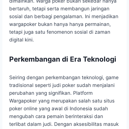
dimainkan. Warga poker bukan sekedar hanya
bertaruh, tetapi serta membangun jaringan
sosial dan berbagi pengalaman. Ini menjadikan
wargapoker bukan hanya hanya permainan,
tetapi juga satu fenomenon sosial di zaman
digital kini.
Perkembangan di Era Teknologi
Seiring dengan perkembangan teknologi, game
tradisional seperti judi poker sudah menjalani
perubahan yang signifikan. Platform
Wargapoker yang merupakan salah satu situs
poker online yang awal di Indonesia sudah
mengubah cara pemain berinteraksi dan
terlibat dalam judi. Dengan aksesibilitas masuk