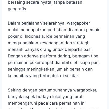
bersaing secara nyata, tanpa batasan
geografis.
Dalam perjalanan sejarahnya, wargapoker
mulai mendapatkan perhatian di antara pemain
poker di Indonesia. Ide permainan yang
mengutamakan kesenangan dan strategi
menarik banyak orang untuk berpartisipasi.
Dengan adanya platform daring, beragam tipe
permainan poker dapat diambil oleh siapa pun,
sehingga meningkatkan jumlah pemain dan
komunitas yang terbentuk di sekitar.
Seiring dengan pertumbuhannya wargapoker,
banyak aspek budaya lokal yang turut
mempengaruhi pada cara permainan ini