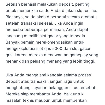
Setelah berhasil melakukan deposit, penting
untuk memeriksa saldo Anda di akun slot online.
Biasanya, saldo akan diperbarui secara otomatis
setelah transaksi selesai. Jika Anda ingin
mencoba beberapa permainan, Anda dapat
langsung memilih slot gacor yang tersedia.
Banyak pemain merekomendasikan untuk
mengeksplorasi slot qris 5000 dan slot gacor
qris, karena mereka menawarkan gameplay yang
menarik dan peluang menang yang lebih tinggi.
Jika Anda mengalami kendala selama proses
deposit atau transaksi, jangan ragu untuk
menghubungi layanan pelanggan situs tersebut.
Mereka siap membantu Anda, baik untuk
masalah teknis maupun untuk memberikan