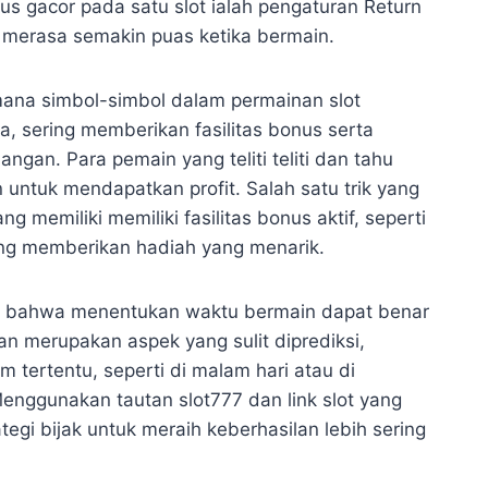
tus gacor pada satu slot ialah pengaturan Return
n merasa semakin puas ketika bermain.
ana simbol-simbol dalam permainan slot
ya, sering memberikan fasilitas bonus serta
gan. Para pemain yang teliti teliti dan tahu
ntuk mendapatkan profit. Salah satu trik yang
 memiliki memiliki fasilitas bonus aktif, seperti
ering memberikan hadiah yang menarik.
an bahwa menentukan waktu bermain dapat benar
an merupakan aspek yang sulit diprediksi,
tertentu, seperti di malam hari atau di
nggunakan tautan slot777 dan link slot yang
egi bijak untuk meraih keberhasilan lebih sering