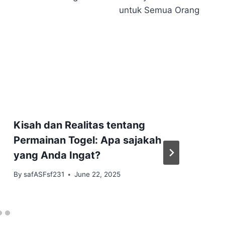
untuk Semua Orang
Kisah dan Realitas tentang
Permainan Togel: Apa sajakah
yang Anda Ingat?
By
safASFsf231
June 22, 2025