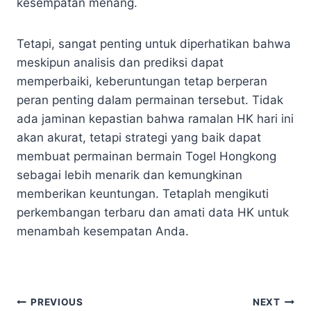
kesempatan menang.
Tetapi, sangat penting untuk diperhatikan bahwa
meskipun analisis dan prediksi dapat
memperbaiki, keberuntungan tetap berperan
peran penting dalam permainan tersebut. Tidak
ada jaminan kepastian bahwa ramalan HK hari ini
akan akurat, tetapi strategi yang baik dapat
membuat permainan bermain Togel Hongkong
sebagai lebih menarik dan kemungkinan
memberikan keuntungan. Tetaplah mengikuti
perkembangan terbaru dan amati data HK untuk
menambah kesempatan Anda.
Post
PREVIOUS
NEXT