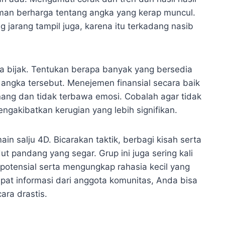
n berharga tentang angka yang kerap muncul.
jarang tampil juga, karena itu terkadang nasib
ra bijak. Tentukan berapa banyak yang bersedia
angka tersebut. Menejemen finansial secara baik
ang dan tidak terbawa emosi. Cobalah agar tidak
engakibatkan kerugian yang lebih signifikan.
n salju 4D. Bicarakan taktik, berbagi kisah serta
ut pandang yang segar. Grup ini juga sering kali
tensial serta mengungkap rahasia kecil yang
pat informasi dari anggota komunitas, Anda bisa
ara drastis.