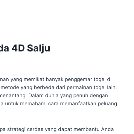
da 4D Salju
inan yang memikat banyak penggemar togel di
metode yang berbeda dari permainan togel lain,
menantang. Dalam dunia yang penuh dengan
 Anda untuk memahami cara memanfaatkan peluang
apa strategi cerdas yang dapat membantu Anda