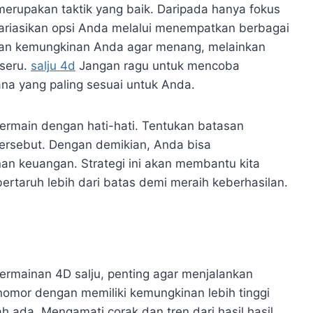
 merupakan taktik yang baik. Daripada hanya fokus
variasikan opsi Anda melalui menempatkan berbagai
tkan kemungkinan Anda agar menang, melainkan
 seru.
salju 4d
Jangan ragu untuk mencoba
a yang paling sesuai untuk Anda.
bermain dengan hati-hati. Tentukan batasan
tersebut. Dengan demikian, Anda bisa
n keuangan. Strategi ini akan membantu kita
bertaruh lebih dari batas demi meraih keberhasilan.
rmainan 4D salju, penting agar menjalankan
omor dengan memiliki kemungkinan lebih tinggi
h ada. Mengamati corak dan tren dari hasil hasil