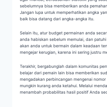
sebelumnya bisa memberikan anda pemahama
Jangan lupa untuk memperhatikan angka yang 
baik bisa datang dari angka-angka itu.
Selain itu, atur budget permainan anda seca
anda habiskan sebelum memulai, dan patuhi 
akan anda untuk bermain dalam keadaan ten
mengejar kerugian, karena ini sering justru m
Terakhir, bergabunglah dalam komunitas pemai
belajar dari pemain lain bisa memberikan sud
mengadakan perbincangan mengenai nomor po
mungkin kurang anda ketahui. Melalui menda
menambah probabilitas hasil positif Anda sec