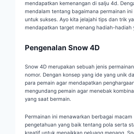
mendapatkan kemenangan di salju 4d. Den
mendalam tentang bagaimana permainan ini
untuk sukses. Ayo kita jelajahi tips dan tr
mendapatkan target menang hadiah-hadiah 
Pengenalan Snow 4D
Snow 4D merupakan sebuah jenis permainan 
nomor. Dengan konsep yang ide yang unik 
para pemain agar mendapatkan penghargaan 
mengundang pemain agar menebak kombinasi
yang saat bermain.
Permainan ini menawarkan berbagai macam pi
pengetahuan yang baik tentang pola serta sta
kreatif untuk menaikkan peluang menang. Sn