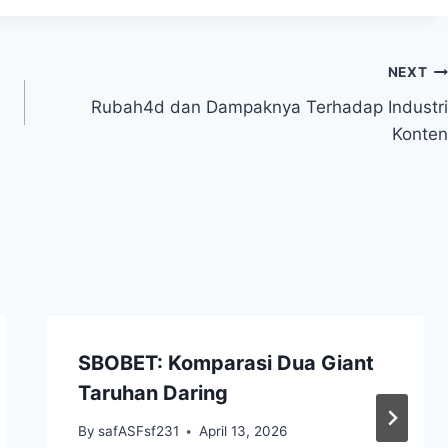
NEXT
Rubah4d dan Dampaknya Terhadap Industri
Konten
SBOBET: Komparasi Dua Giant
Taruhan Daring
By
safASFsf231
April 13, 2026