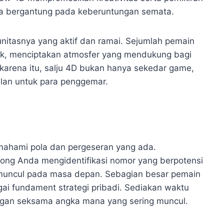
ma bergantung pada keberuntungan semata.
unitasnya yang aktif dan ramai. Sejumlah pemain
tik, menciptakan atmosfer yang mendukung bagi
karena itu, salju 4D bukan hanya sekedar game,
lan untuk para penggemar.
emahami pola dan pergeseran yang ada.
ong Anda mengidentifikasi nomor yang berpotensi
 muncul pada masa depan. Sebagian besar pemain
ai fundament strategi pribadi. Sediakan waktu
ngan seksama angka mana yang sering muncul.