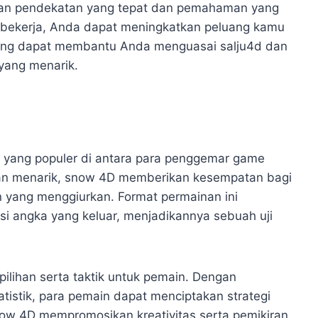
gan pendekatan yang tepat dan pemahaman yang
 bekerja, Anda dapat meningkatkan peluang kamu
ik yang dapat membantu Anda menguasai salju4d dan
yang menarik.
yang populer di antara para penggemar game
dan menarik, snow 4D memberikan kesempatan bagi
yang menggiurkan. Format permainan ini
 angka yang keluar, menjadikannya sebuah uji
lihan serta taktik untuk pemain. Dengan
tistik, para pemain dapat menciptakan strategi
ow 4D mempromosikan kreativitas serta pemikiran