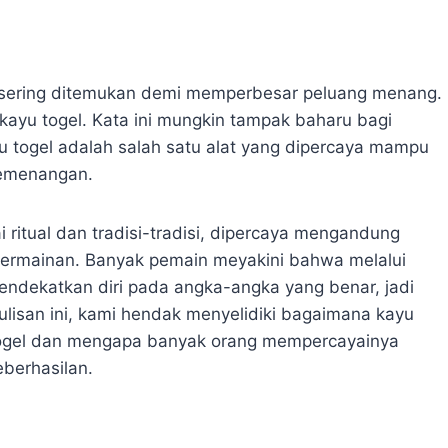
k sering ditemukan demi memperbesar peluang menang.
kayu togel. Kata ini mungkin tampak baharu bagi
yu togel adalah salah satu alat yang dipercaya mampu
kemenangan.
 ritual dan tradisi-tradisi, dipercaya mengandung
l permainan. Banyak pemain meyakini bahwa melalui
ndekatkan diri pada angka-angka yang benar, jadi
san ini, kami hendak menyelidiki bagaimana kayu
l togel dan mengapa banyak orang mempercayainya
berhasilan.