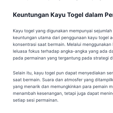
Keuntungan Kayu Togel dalam P
Kayu togel yang digunakan mempunyai sejumlah 
keuntungan utama dari penggunaan kayu togel
konsentrasi saat bermain. Melalui menggunakan k
leluasa fokus terhadap angka-angka yang ada dan
pada permainan yang tergantung pada strategi 
Selain itu, kayu togel pun dapat menyediakan 
saat bermain. Suara dan atmosfer yang ditampil
yang menarik dan memungkinkan para pemain mera
menambah kesenangan, tetapi juga dapat mening
setiap sesi permainan.