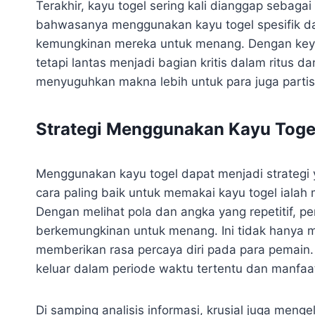
Terakhir, kayu togel sering kali dianggap sebag
bahwasanya menggunakan kayu togel spesifik 
kemungkinan mereka untuk menang. Dengan keyaki
tetapi lantas menjadi bagian kritis dalam ritus d
menyuguhkan makna lebih untuk para juga partis
Strategi Menggunakan Kayu Toge
Menggunakan kayu togel dapat menjadi strategi 
cara paling baik untuk memakai kayu togel ialah 
Dengan melihat pola dan angka yang repetitif, 
berkemungkinan untuk menang. Ini tidak hanya
memberikan rasa percaya diri pada para pemain.
keluar dalam periode waktu tertentu dan manfaat
Di samping analisis informasi, krusial juga men