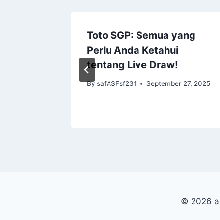
Toto SGP: Semua yang
cor
Perlu Anda Ketahui
ling
tentang Live Draw!
By
safASFsf231
September 27, 2025
 10, 2025
© 2026 a