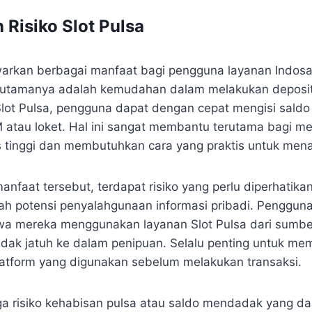
 Risiko Slot Pulsa
arkan berbagai manfaat bagi pengguna layanan Indosat
 utamanya adalah kemudahan dalam melakukan deposi
ot Pulsa, pengguna dapat dengan cepat mengisi saldo 
atau loket. Hal ini sangat membantu terutama bagi m
as tinggi dan membutuhkan cara yang praktis untuk men
anfaat tersebut, terdapat risiko yang perlu diperhatika
lah potensi penyalahgunaan informasi pribadi. Penggun
a mereka menggunakan layanan Slot Pulsa dari sumbe
idak jatuh ke dalam penipuan. Selalu penting untuk mem
atform yang digunakan sebelum melakukan transaksi.
juga risiko kehabisan pulsa atau saldo mendadak yang 