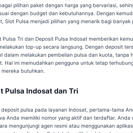
gai pilihan paket dengan harga yang bervariasi, sehi
esuai dengan budget dan kebutuhannya. Dengan kemu
t, Slot Pulsa menjadi pilihan yang menarik bagi banyak
sit Pulsa Tri dan Deposit Pulsa Indosat memberikan kem
elakukan top-up secara langsung. Dengan deposit ter
bel dalam melakukan pembelian pulsa dan kuota, tanpa h
t. Hal ini memudahkan pengguna untuk tetap terhubun
ja mereka butuhkan.
t Pulsa Indosat dan Tri
deposit pulsa pada layanan Indosat, pertama-tama An
 Anda memiliki nomor yang aktif dan terdaftar. Anda
ara mengunjungi agen resmi atau menggunakan aplikas