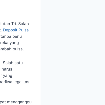
 dan Tri. Salah
t.
Deposit Pulsa
tanpa perlu
ereka yang
ambah pulsa.
n. Salah satu
a harus
r yang
eriksa legalitas
dapat mengganggu