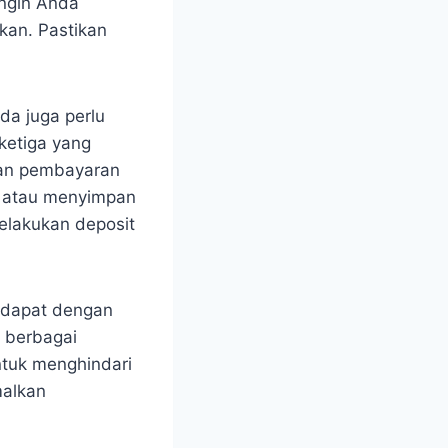
ingin Anda
kan. Pastikan
da juga perlu
 ketiga yang
ukan pembayaran
t atau menyimpan
elakukan deposit
a dapat dengan
 berbagai
ntuk menghindari
malkan