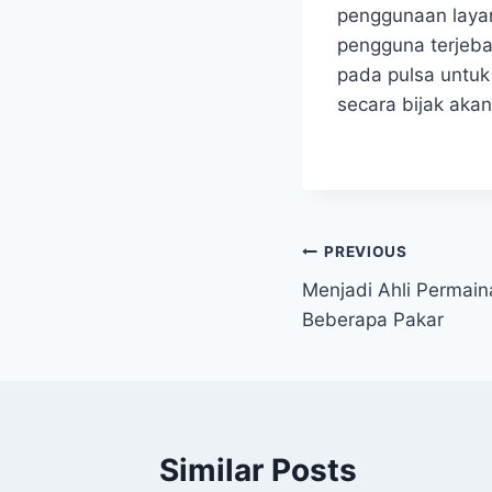
penggunaan laya
pengguna terjeba
pada pulsa untuk
secara bijak aka
Post
PREVIOUS
Menjadi Ahli Permain
navigation
Beberapa Pakar
Similar Posts