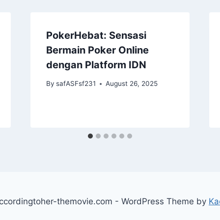
PokerHebat: Sensasi
Bermain Poker Online
dengan Platform IDN
By
safASFsf231
August 26, 2025
ccordingtoher-themovie.com - WordPress Theme by
Ka