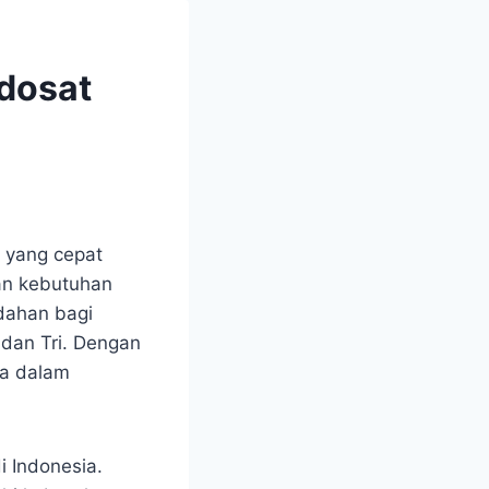
dosat
i yang cepat
an kebutuhan
udahan bagi
 dan Tri. Dengan
ya dalam
i Indonesia.