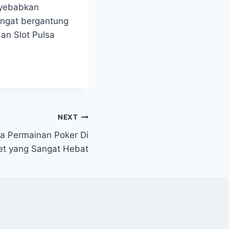
nyebabkan
angat bergantung
an Slot Pulsa
NEXT
a Permainan Poker Di
net yang Sangat Hebat