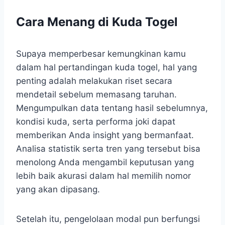
Cara Menang di Kuda Togel
Supaya memperbesar kemungkinan kamu
dalam hal pertandingan kuda togel, hal yang
penting adalah melakukan riset secara
mendetail sebelum memasang taruhan.
Mengumpulkan data tentang hasil sebelumnya,
kondisi kuda, serta performa joki dapat
memberikan Anda insight yang bermanfaat.
Analisa statistik serta tren yang tersebut bisa
menolong Anda mengambil keputusan yang
lebih baik akurasi dalam hal memilih nomor
yang akan dipasang.
Setelah itu, pengelolaan modal pun berfungsi