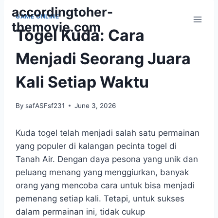
Skip
accordingtoher-
GAME ONLINE
to
themovie.com
Togel Kuda: Cara
content
Menjadi Seorang Juara
Kali Setiap Waktu
By
safASFsf231
June 3, 2026
Kuda togel telah menjadi salah satu permainan
yang populer di kalangan pecinta togel di
Tanah Air. Dengan daya pesona yang unik dan
peluang menang yang menggiurkan, banyak
orang yang mencoba cara untuk bisa menjadi
pemenang setiap kali. Tetapi, untuk sukses
dalam permainan ini, tidak cukup