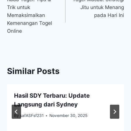
navigation
Trik untuk
Jitu untuk Menang
Memaksimalkan
pada Hari Ini
Kemenangan Togel
Online
Similar Posts
Hasil SDY Terbaru: Update
Langsung dari Sydney
By
safASFsf231
November 30, 2025