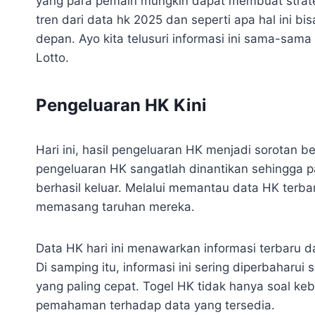
yang para pemain mungkin dapat membuat strateg
tren dari data hk 2025 dan seperti apa hal ini b
depan. Ayo kita telusuri informasi ini sama-sam
Lotto.
Pengeluaran HK Kini
Hari ini, hasil pengeluaran HK menjadi sorotan 
pengeluaran HK sangatlah dinantikan sehingga 
berhasil keluar. Melalui memantau data HK terba
memasang taruhan mereka.
Data HK hari ini menawarkan informasi terbaru dan
Di samping itu, informasi ini sering diperbaharu
yang paling cepat. Togel HK tidak hanya soal ke
pemahaman terhadap data yang tersedia.