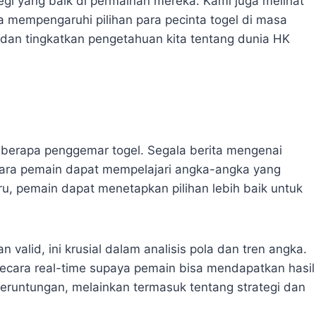
i yang baik di permainan mereka. Kami juga melihat
isa mempengaruhi pilihan para pecinta togel di masa
a dan tingkatkan pengetahuan kita tentang dunia HK
beberapa penggemar togel. Segala berita mengenai
para pemain dapat mempelajari angka-angka yang
ru, pemain dapat menetapkan pilihan lebih baik untuk
 valid, ini krusial dalam analisis pola dan tren angka.
i secara real-time supaya pemain bisa mendapatkan hasil
beruntungan, melainkan termasuk tentang strategi dan