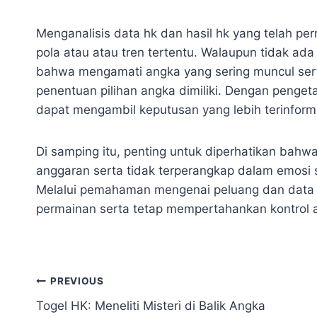
Menganalisis data hk dan hasil hk yang telah p
pola atau atau tren tertentu. Walaupun tidak a
bahwa mengamati angka yang sering muncul sert
penentuan pilihan angka dimiliki. Dengan pengeta
dapat mengambil keputusan yang lebih terinform
Di samping itu, penting untuk diperhatikan bahwa
anggaran serta tidak terperangkap dalam emosi s
Melalui pemahaman mengenai peluang dan data 
permainan serta tetap mempertahankan kontrol a
Post
PREVIOUS
Togel HK: Meneliti Misteri di Balik Angka
navigation