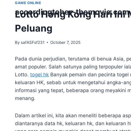
Skip
GAME ONLINE
accordingtoher-themovie.com
Lotto Hong Kong Hari Ini
to
content
Peluang
By
safASFsf231
October 7, 2025
Pada dunia perjudian, terutama di benua Asia, 
amat populer. Salah satunya paling terpopuler i
Lotto.
togel hk
Banyak pemain dan pecinta togel 
keluaran HK, sebab untuk mengetahui angka-angka
informasi yang tepat, beberapa orang meyakini
menang.
Dalam artikel ini, kita akan meneliti beberapa a
diantaranya data hk, keluaran hk, dan keluaran 