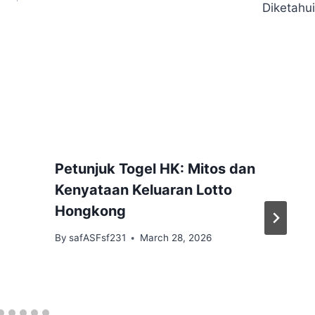
Diketahui
Petunjuk Togel HK: Mitos dan
Kenyataan Keluaran Lotto
Hongkong
By
safASFsf231
March 28, 2026