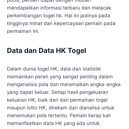
pools, pemain dapat dengan mudah
mendapatkan informasi terbaru dan melacak
perkembangan togel hk. Hal ini jadinya pada
tingginya minat dan kepercayaan pemain pada
permainan ini.
Data dan Data HK Togel
Dalam dunia togel HK, data dan statistik
memainkan peran yang sangat penting dalam
menganalisis pola dan meramalkan angka-angka
yang dapat keluar. Setiap hasil pengeluaran
keluaran HK, baik dari dari permainan togel
maupun lotto HK, direkam dan dianalisa untuk
menemukan pola tertentu. Pemain kerap kali
memanfaatkan data HK yang ada untuk