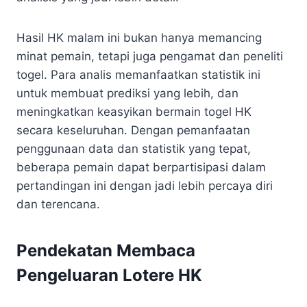
Hasil HK malam ini bukan hanya memancing
minat pemain, tetapi juga pengamat dan peneliti
togel. Para analis memanfaatkan statistik ini
untuk membuat prediksi yang lebih, dan
meningkatkan keasyikan bermain togel HK
secara keseluruhan. Dengan pemanfaatan
penggunaan data dan statistik yang tepat,
beberapa pemain dapat berpartisipasi dalam
pertandingan ini dengan jadi lebih percaya diri
dan terencana.
Pendekatan Membaca
Pengeluaran Lotere HK