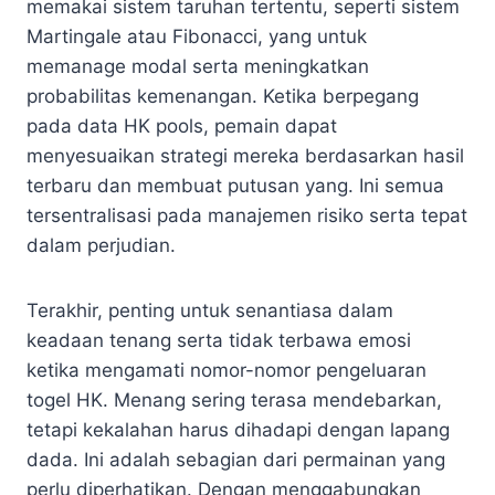
memakai sistem taruhan tertentu, seperti sistem
Martingale atau Fibonacci, yang untuk
memanage modal serta meningkatkan
probabilitas kemenangan. Ketika berpegang
pada data HK pools, pemain dapat
menyesuaikan strategi mereka berdasarkan hasil
terbaru dan membuat putusan yang. Ini semua
tersentralisasi pada manajemen risiko serta tepat
dalam perjudian.
Terakhir, penting untuk senantiasa dalam
keadaan tenang serta tidak terbawa emosi
ketika mengamati nomor-nomor pengeluaran
togel HK. Menang sering terasa mendebarkan,
tetapi kekalahan harus dihadapi dengan lapang
dada. Ini adalah sebagian dari permainan yang
perlu diperhatikan. Dengan menggabungkan