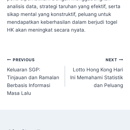
analisis data, strategi taruhan yang efektif, serta
sikap mental yang konstruktif, peluang untuk
mendapatkan keberhasilan dalam berjudi togel
HK akan meningkat secara nyata.
Post
PREVIOUS
NEXT
Keluaran SGP:
Lotto Hong Kong Hari
navigation
Tinjauan dan Ramalan
Ini Memahami Statistik
Berbasis Informasi
dan Peluang
Masa Lalu