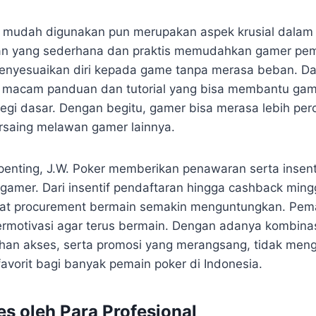
mudah digunakan pun merupakan aspek krusial dalam 
an yang sederhana dan praktis memudahkan gamer pem
enyesuaikan diri kepada game tanpa merasa beban. Dan
 macam panduan dan tutorial yang bisa membantu g
tegi dasar. Dengan begitu, gamer bisa merasa lebih perc
rsaing melawan gamer lainnya.
 penting, J.W. Poker memberikan penawaran serta insent
amer. Dari insentif pendaftaran hingga cashback mi
at procurement bermain semakin menguntungkan. Pemai
ermotivasi agar terus bermain. Dengan adanya kombinasi
an akses, serta promosi yang merangsang, tidak men
avorit bagi banyak pemain poker di Indonesia.
es oleh Para Profesional