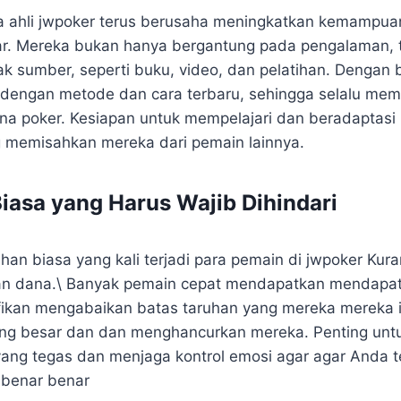
ra ahli jwpoker terus berusaha meningkatkan kemampu
jar. Mereka bukan hanya bergantung pada pengalaman, t
ak sumber, seperti buku, video, dan pelatihan. Dengan 
 dengan metode dan cara terbaru, sehingga selalu memi
ena poker. Kesiapan untuk mempelajari dan beradaptasi
ng memisahkan mereka dari pemain lainnya.
iasa yang Harus Wajib Dihindari
han biasa yang kali terjadi para pemain di jwpoker Kura
an dana.\ Banyak pemain cepat mendapatkan mendapa
ifikan mengabaikan batas taruhan yang mereka mereka ik
g besar dan dan menghancurkan mereka. Penting untu
ng tegas dan menjaga kontrol emosi agar agar Anda t
 benar benar