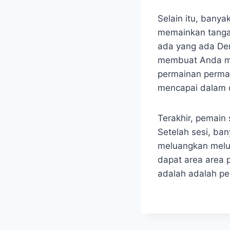
Selain itu, bany
memainkan tanga
ada yang ada De
membuat Anda mu
permainan permai
mencapai dalam 
Terakhir, pemain
Setelah sesi, b
meluangkan melua
dapat area area p
adalah adalah pe