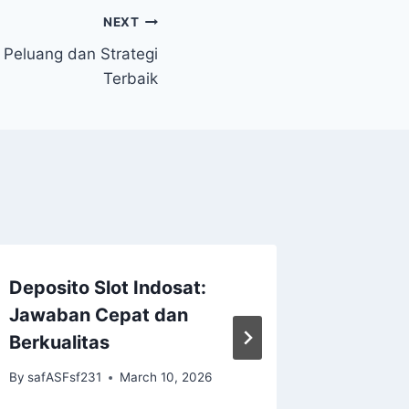
NEXT
Peluang dan Strategi
Terbaik
Deposito Slot Indosat:
Tautan 
Jawaban Cepat dan
Akses 
Berkualitas
Pengge
By
safASFsf231
March 10, 2026
By
safASFs