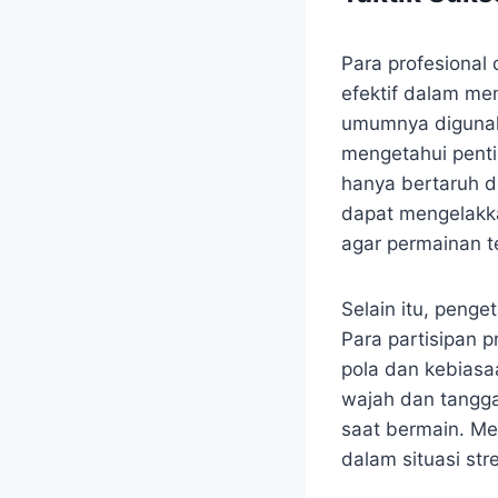
Para profesional 
efektif dalam me
umumnya digunak
mengetahui pent
hanya bertaruh d
dapat mengelakk
agar permainan t
Selain itu, penge
Para partisipan 
pola dan kebias
wajah dan tangga
saat bermain. Me
dalam situasi str