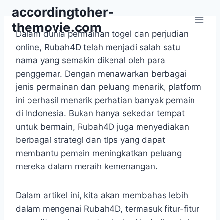
Skip
accordingtoher-
to
themovie.com
content
Dalam dunia permainan togel dan perjudian
online, Rubah4D telah menjadi salah satu
nama yang semakin dikenal oleh para
penggemar. Dengan menawarkan berbagai
jenis permainan dan peluang menarik, platform
ini berhasil menarik perhatian banyak pemain
di Indonesia. Bukan hanya sekedar tempat
untuk bermain, Rubah4D juga menyediakan
berbagai strategi dan tips yang dapat
membantu pemain meningkatkan peluang
mereka dalam meraih kemenangan.
Dalam artikel ini, kita akan membahas lebih
dalam mengenai Rubah4D, termasuk fitur-fitur