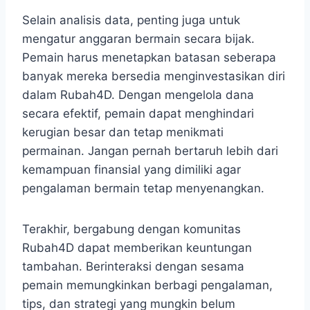
Selain analisis data, penting juga untuk
mengatur anggaran bermain secara bijak.
Pemain harus menetapkan batasan seberapa
banyak mereka bersedia menginvestasikan diri
dalam Rubah4D. Dengan mengelola dana
secara efektif, pemain dapat menghindari
kerugian besar dan tetap menikmati
permainan. Jangan pernah bertaruh lebih dari
kemampuan finansial yang dimiliki agar
pengalaman bermain tetap menyenangkan.
Terakhir, bergabung dengan komunitas
Rubah4D dapat memberikan keuntungan
tambahan. Berinteraksi dengan sesama
pemain memungkinkan berbagi pengalaman,
tips, dan strategi yang mungkin belum