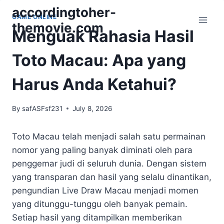
Skip
accordingtoher-
GAME ONLINE
to
themovie.com
Menguak Rahasia Hasil
content
Toto Macau: Apa yang
Harus Anda Ketahui?
By
safASFsf231
July 8, 2026
Toto Macau telah menjadi salah satu permainan
nomor yang paling banyak diminati oleh para
penggemar judi di seluruh dunia. Dengan sistem
yang transparan dan hasil yang selalu dinantikan,
pengundian Live Draw Macau menjadi momen
yang ditunggu-tunggu oleh banyak pemain.
Setiap hasil yang ditampilkan memberikan