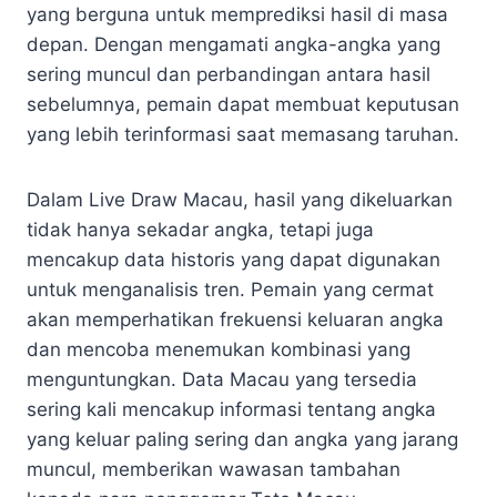
yang berguna untuk memprediksi hasil di masa
depan. Dengan mengamati angka-angka yang
sering muncul dan perbandingan antara hasil
sebelumnya, pemain dapat membuat keputusan
yang lebih terinformasi saat memasang taruhan.
Dalam Live Draw Macau, hasil yang dikeluarkan
tidak hanya sekadar angka, tetapi juga
mencakup data historis yang dapat digunakan
untuk menganalisis tren. Pemain yang cermat
akan memperhatikan frekuensi keluaran angka
dan mencoba menemukan kombinasi yang
menguntungkan. Data Macau yang tersedia
sering kali mencakup informasi tentang angka
yang keluar paling sering dan angka yang jarang
muncul, memberikan wawasan tambahan