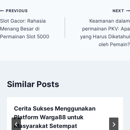
Post
PREVIOUS
NEXT
Slot Gacor: Rahasia
Keamanan dalam
navigation
Menang Besar di
permainan PKV: Apa
Permainan Slot 5000
yang Harus Diketahui
oleh Pemain?
Similar Posts
Cerita Sukses Menggunakan
Platform Warga88 untuk
Masyarakat Setempat