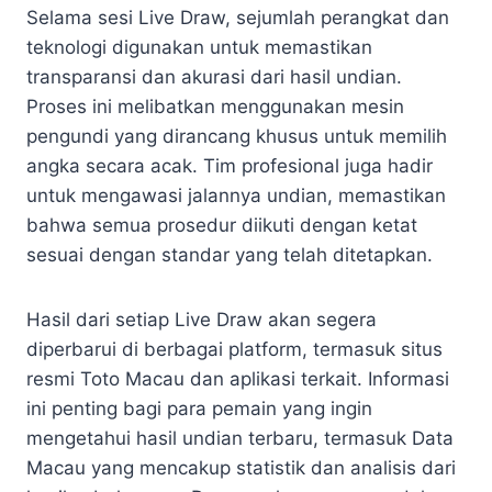
Selama sesi Live Draw, sejumlah perangkat dan
teknologi digunakan untuk memastikan
transparansi dan akurasi dari hasil undian.
Proses ini melibatkan menggunakan mesin
pengundi yang dirancang khusus untuk memilih
angka secara acak. Tim profesional juga hadir
untuk mengawasi jalannya undian, memastikan
bahwa semua prosedur diikuti dengan ketat
sesuai dengan standar yang telah ditetapkan.
Hasil dari setiap Live Draw akan segera
diperbarui di berbagai platform, termasuk situs
resmi Toto Macau dan aplikasi terkait. Informasi
ini penting bagi para pemain yang ingin
mengetahui hasil undian terbaru, termasuk Data
Macau yang mencakup statistik dan analisis dari