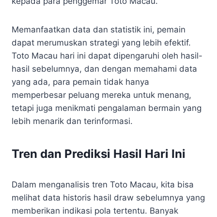
kepada para penggemar Toto Macau.
Memanfaatkan data dan statistik ini, pemain
dapat merumuskan strategi yang lebih efektif.
Toto Macau hari ini dapat dipengaruhi oleh hasil-
hasil sebelumnya, dan dengan memahami data
yang ada, para pemain tidak hanya
memperbesar peluang mereka untuk menang,
tetapi juga menikmati pengalaman bermain yang
lebih menarik dan terinformasi.
Tren dan Prediksi Hasil Hari Ini
Dalam menganalisis tren Toto Macau, kita bisa
melihat data historis hasil draw sebelumnya yang
memberikan indikasi pola tertentu. Banyak