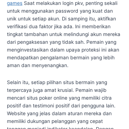
games
Saat melakukan login pkv, penting sekali
untuk menggunakan password yang kuat dan
unik untuk setiap akun. Di samping itu, aktifkan
verifikasi dua faktor jika ada. Ini memberikan
tingkat tambahan untuk melindungi akun mereka
dari pengaksesan yang tidak sah. Pemain yang
menginvestasikan dalam upaya proteksi ini akan
mendapatkan pengalaman bermain yang lebih
aman dan menyenangkan.
Selain itu, setiap pilihan situs bermain yang
terpercaya juga amat krusial. Pemain wajib
mencari situs poker online yang memiliki citra
positif dan testimoni positif dari pengguna lain.
Website yang jelas dalam aturan mereka dan
memiliki dukungan pelanggan yang cepat