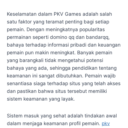
Keselamatan dalam PKV Games adalah salah
satu faktor yang teramat penting bagi setiap
pemain. Dengan meningkatnya popularitas
permainan seperti domino qq dan bandarqq,
bahaya terhadap informasi pribadi dan keuangan
pemain pun makin meningkat. Banyak pemain
yang barangkali tidak mengetahui potensi
bahaya yang ada, sehingga pendidikan tentang
keamanan ini sangat dibutuhkan. Pemain wajib
senantiasa siaga terhadap situs yang telah akses
dan pastikan bahwa situs tersebut memiliki
sistem keamanan yang layak.
Sistem masuk yang sehat adalah tindakan awal
dalam menjaga keamanan profil pemain.
pkv